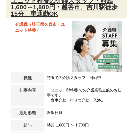
ユニット特養の介護スタッフ・時給
1,600～1,800円・越谷市、吉川駅徒歩
15分。車通勤OK
介護職（埼玉県久喜市・ユ
ニット特養）
職種
特養での介護スタッフ 日勤帯
仕事内容
・ユニット型特養 での介護業務全般のお仕
事です。
・食事介助、排せつ介助、入浴...
雇用形態
派遣社員
給与
時給 1,600円 〜 1,700円