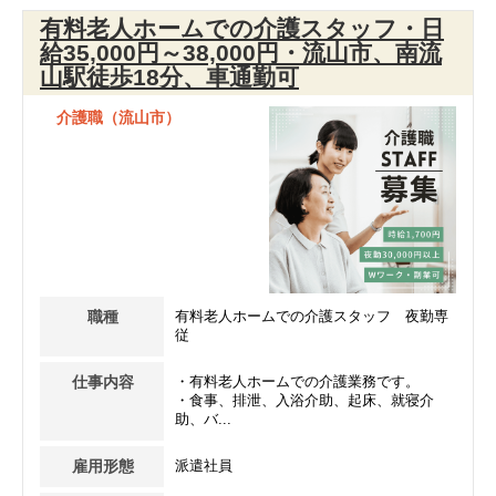
有料老人ホームでの介護スタッフ・日
給35,000円～38,000円・流山市、南流
山駅徒歩18分、車通勤可
介護職（流山市）
職種
有料老人ホームでの介護スタッフ 夜勤専
従
仕事内容
・有料老人ホームでの介護業務です。
・食事、排泄、入浴介助、起床、就寝介
助、バ...
雇用形態
派遣社員