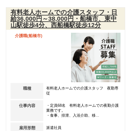
有料老人ホームでの介護スタッフ・日
給36,000円～38,000円・船橋市、東中
山駅徒歩4分、西船橋駅徒歩12分
介護職(船橋市)
職種
有料老人ホームでの介護スタッフ 夜勤専
従
仕事内容
・定員68名 有料老人ホームでの夜勤介護
業務です。
・食事、排泄、入浴介助、移...
雇用形態
派遣社員