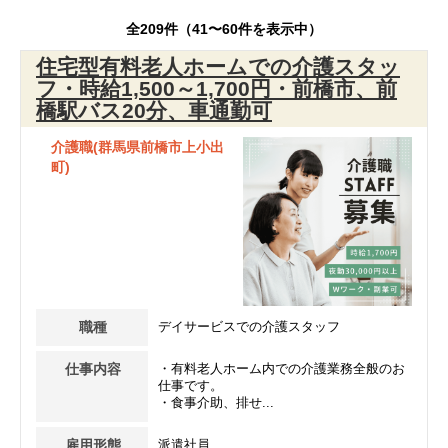
全209件（41〜60件を表示中）
住宅型有料老人ホームでの介護スタッ
フ・時給1,500～1,700円・前橋市、前
橋駅バス20分、車通勤可
介護職(群馬県前橋市上小出
町)
職種
デイサービスでの介護スタッフ
仕事内容
・有料老人ホーム内での介護業務全般のお
仕事です。
・食事介助、排せ...
雇用形態
派遣社員