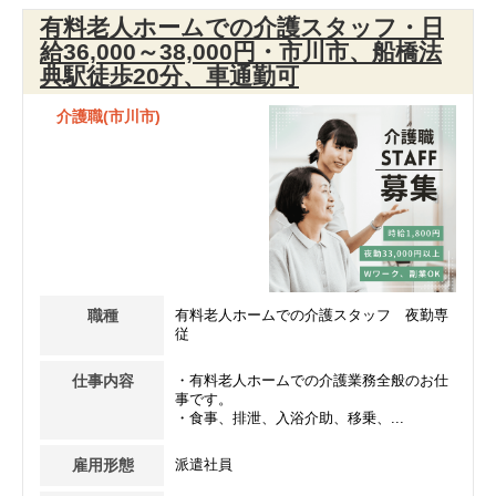
有料老人ホームでの介護スタッフ・日
給36,000～38,000円・市川市、船橋法
典駅徒歩20分、車通勤可
介護職(市川市)
職種
有料老人ホームでの介護スタッフ 夜勤専
従
仕事内容
・有料老人ホームでの介護業務全般のお仕
事です。
・食事、排泄、入浴介助、移乗、...
雇用形態
派遣社員