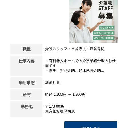
職種
介護スタッフ・早番専従・遅番専従
仕事内容
・有料老人ホームでの介護業務全般のお仕
事です。
・食事、排泄介助、起床就寝介助...
雇用形態
派遣社員
給与
時給 1,900円 〜 1,900円
勤務地
〒173-0036
東京都板橋区向原