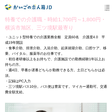
特養での介護職・時給1,700円～1,800円・
横浜市旭区、三ツ境駅最寄り
・ユニット型特養での介護業務全般 定員60名 介護度4.0 平
成19年開設
・食事介助、排泄介助、入浴介助、起床就寝介助、口腔ケア、移
乗、バイタル、服薬等のお仕事です。
・初任者研修以上をお持ちで、介護施設での勤務経験1年以上お
持ちの方。
・週4日、早番か遅番どちらか勤務できる方。土日どちらかは必
須。
・記録はPC入力
・三ツ境駅バス10分。バス便は豊富です。マイカー通勤可。交通
費全額支給。