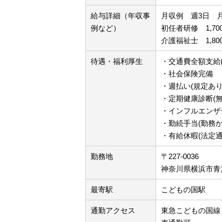
給与詳細（年収事
月収例 週3日 
例など）
初任者研修 1,700
介護福祉士 1,800
待遇・福利厚生
・交通費全額支給
・社会保険完備
・週払い(規定あり
・定期健康診断(無
・インフルエンザ
・勤続手当(勤務か
・有給休暇(法定通
勤務地
〒227-0036
神奈川県横浜市青
最寄駅
こどもの国駅
通勤アクセス
東急こどもの国線