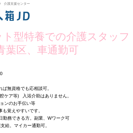
D 介護支援センター
ット型特養での介護スタッフ・時
市青葉区、車通勤可
.0
中。
れば無資格でも応相談可。
腔ケア等) 入浴介助はありません。
ションのお手伝い等
事も覚えやすいです。
5日勤務できる方。副業、Wワーク可
額支給。マイカー通勤可。