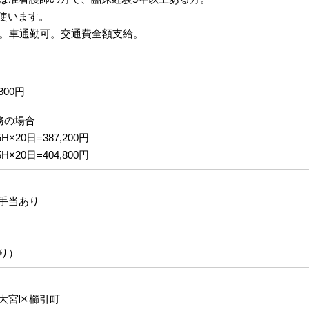
d使います。
分。車通勤可。交通費全額支給。
,300円
務の場合
H×20日=387,200円
H×20日=404,800円
手当あり
り）
大宮区櫛引町