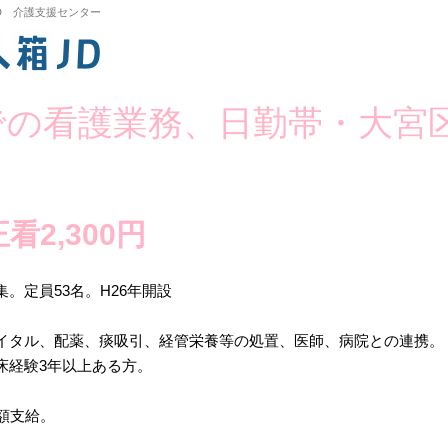
D 介護支援センター
の看護業務、日勤帯・大宮区
看2,300円
。定員53名。H26年開設
イタル、配薬、痰吸引、経管栄養等の処置、医師、病院との連携。
床経験3年以上ある方。
額支給。