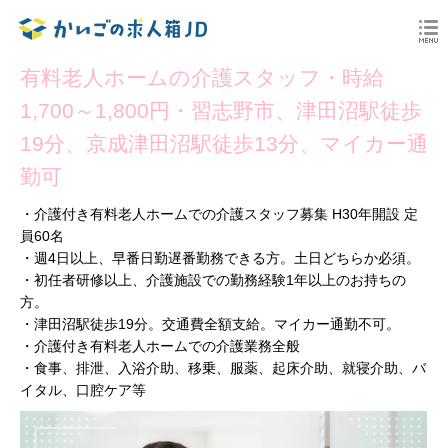
有料老人ホームの介護スタッフ・時給
1,700～1,800円・習志野市、津田沼駅徒歩
19分、京成津田沼駅徒歩13分、マイカー通
勤可
・介護付き有料老人ホームでの介護スタッフ募集 H30年開設 定
員60名
・週4日以上、早番日勤遅番勤務できる方。土日どちらか必須。
・初任者研修以上、介護施設での勤務経験1年以上のお持ちの
方。
・津田沼駅徒歩19分。交通費全額支給。マイカー通勤不可。
・介護付き有料老人ホームでの介護業務全般
・食事、排泄、入浴介助、移乗、服薬、起床介助、就寝介助、バ
イタル、口腔ケア等